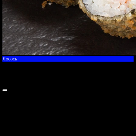
Лосось
Лосось терияки ролл
220 г
Лосось, огурец, сливочный сыр и соус терияки.
Наши блюда могут содержать или контактировать с такими
аллергенами, как молоко, яйца, пшеница, орехи, соя, рыба,
молюсков и морепродуктов и их переработки.
Если у вас есть аллергия, обязательно предупредите об этом