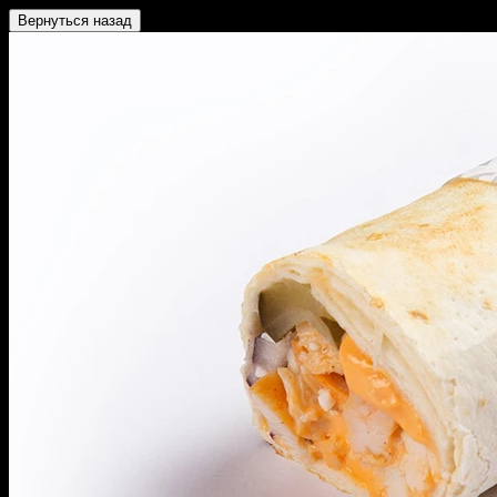
Вернуться назад